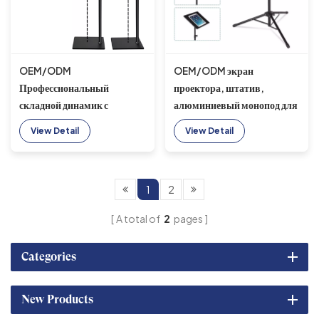
OEM/ODM
OEM/ODM экран
Профессиональный
проектора, штатив,
складной динамик с
алюминиевый монопод для
большой нагрузкой,
селфи, алюминиевый
View Detail
View Detail
проектор, напольная
штатив для спасения
подставка для ноутбука,
штатив для офиса, дома,
1
2
улицы
A total of
2
pages
Categories
New Products