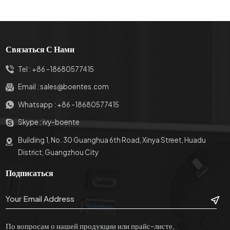
Связаться С Нами
Tel :
+86 -18680577415
Email :
sales@boentes.com
Whatsapp :
+86 -18680577415
Skype :
ivy-boente
Building 1, No. 30 Guanghua 6th Road, Xinya Street, Huadu
District, Guangzhou City
Подписаться
По вопросам о нашей продукции или прайс-листе,