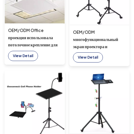
OEM/ODM Office
OEM/ODM
проекция использовала
многофункциональный
потолочное крепление для
экран проектора и
проектора 50-70 см для
подставка для ноутбука,
View Detail
View Detail
двойного проектора
алюминиевая подставка
для монопода для селфи,
штатив с 3 колесами