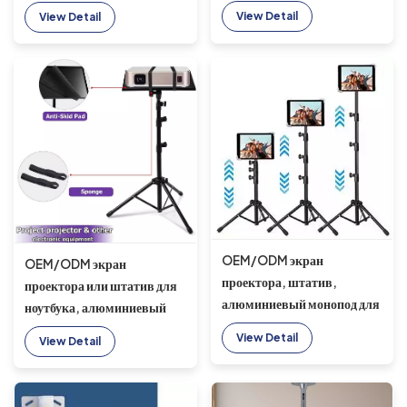
штатив для ноутбука,
подставка для ноутбука,
View Detail
View Detail
алюминиевый монопод для
алюминиевый монопод для
селфи, алюминиевый
селфи, алюминиевый
штатив для спасения
спасательный штатив с
колесами
OEM/ODM экран
OEM/ODM экран
проектора, штатив,
проектора или штатив для
алюминиевый монопод для
ноутбука, алюминиевый
селфи, алюминиевый
монопод для селфи,
View Detail
View Detail
спасательный штатив для
алюминиевый штатив для
дома или офиса
спасения