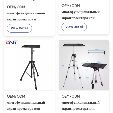
OEM/ODM
OEM/ODM
многофункциональный
многофункциональный
экран проектора или
экран проектора и
штатив для ноутбука,
подставка для ноутбука,
View Detail
View Detail
алюминиевый монопод для
алюминиевый монопод для
селфи, алюминиевый
селфи, алюминиевый
спасательный штатив с 3
спасательный штатив с 3
колесами
колесами
OEM/ODM
OEM/ODM
многофункциональный
многофункциональный
экран проектора или
экран проектора или