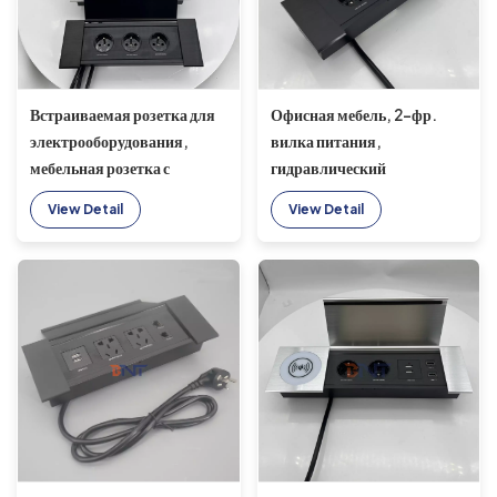
Встраиваемая розетка для
Офисная мебель, 2-фр.
электрооборудования,
вилка питания,
мебельная розетка с
гидравлический
несколькими вилками и
конференц-стол,
View Detail
View Detail
раздвижной откидной
выдвижная встроенная
крышкой
настольная электрическая
выдвижная розетка