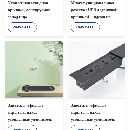
Утопленная откидная
Многофункциональная
крышка, монтируемая
розетка с USB и сдвижной
заподлицо,
крышкой — идеально
многофункциональная
подходит для офисных
View Detail
View Detail
настольная розетка,
столов и рабочих станций
скрытая электрическая
настольная розетка
Заводская офисная
Заводская офисная
скрытая вилка,
скрытая вилка,
утопленный удлинитель,
утопленный удлинитель,
настольные розетки с USB-
настольные розетки с USB-
View Detail
View Detail