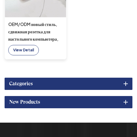
OEM/ODM новый стиль,
сдвижная розетка для
настольного компьютера,
номинальный ток 10 А,
View Detail
беспроводное зарядное
устройство для дома и
офиса
Categories
New Products