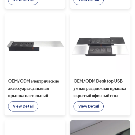
розеткой для настольного
настольной розеткой со
конференц-стола
сдвижной крышкой на
рабочем месте
OEM/ODM электрические
OEM/ODM Desktop USB
аксессуары сдвижная
умная раздвижная крышка
крышка настольный
скрытый офисный стол
настольный удлинитель
универсальная настольная
View Detail
View Detail
электрическая розетка
розетка питания
мебель USB-соединение