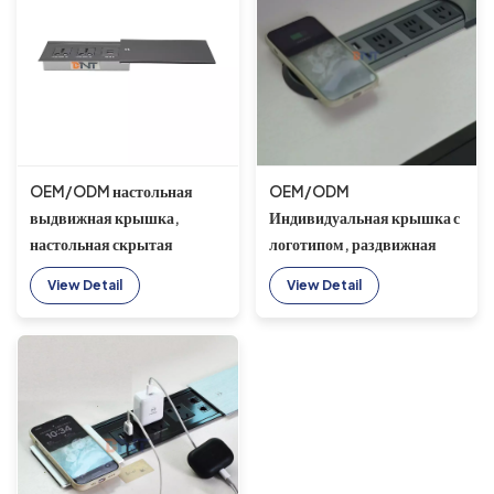
OEM/ODM настольная
OEM/ODM
выдвижная крышка,
Индивидуальная крышка с
настольная скрытая
логотипом, раздвижная
настольная розетка
настольная розетка для ПК
View Detail
View Detail
переменного тока,
Материал/розетка для
мультимедийная
выемки на конференц-
настольная электрическая
столе
розетка для передачи
данных для офиса с USB